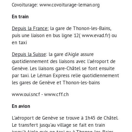
Covoiturage: www.covoiturage-leman.org
En train
Depuis la France:
la gare de Thonon-les-Bains,
puis une liaison en bus ligne 12( www.evad.fr) ou
en taxi
Depuis la Suisse
: la gare d'Aigle assure
quotidiennement des liaisons avec l'aéroport de
Genève. Les liaisons gare-Châtel se font ensuite
par taxi. Le Léman Express relie quotidiennement
les gares de Genève et Thonon-les-bains
www.oui.sncf - www.cff.ch
En avion
L'aéroport de Genève se trouve à 1h45 de Châtel.
Le transfert jusqu'au village se fait en train
jusqu'à Aigle puis en taxi ou à Thonon-les-Bains